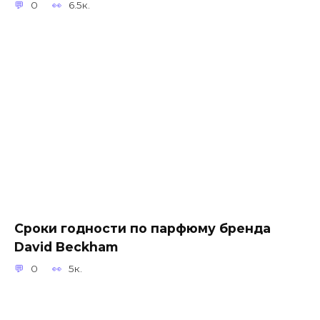
0
6.5к.
Сроки годности по парфюму бренда
David Beckham
0
5к.