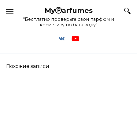
Перейти
MyⓅarfumes
к
содержанию
"Бесплатно проверьте свой парфюм и
косметику по батч коду"
Похожие записи