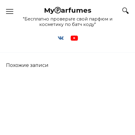
Перейти
MyⓅarfumes
к
содержанию
"Бесплатно проверьте свой парфюм и
косметику по батч коду"
Похожие записи