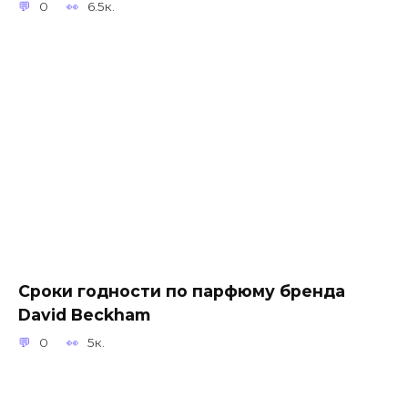
0
6.5к.
Сроки годности по парфюму бренда
David Beckham
0
5к.