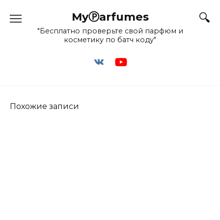
Перейти
MyⓅarfumes
к
содержанию
"Бесплатно проверьте свой парфюм и
косметику по батч коду"
Похожие записи