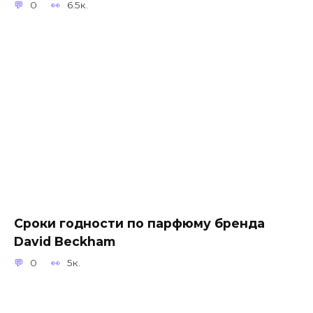
0
6.5к.
Сроки годности по парфюму бренда
David Beckham
0
5к.