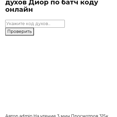
духов Диор по батч коду
онлайн
Проверить
Автор
admin
На чтение
3 мин
Просмотров
315к.