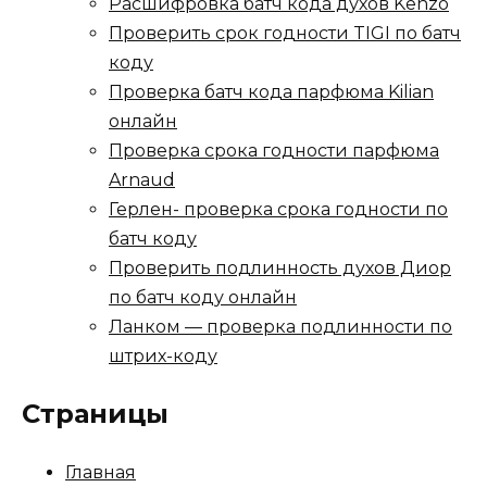
Расшифровка батч кода духов Kenzo
Проверить срок годности TIGI по батч
коду
Проверка батч кода парфюма Kilian
онлайн
Проверка срока годности парфюма
Arnaud
Герлен- проверка срока годности по
батч коду
Проверить подлинность духов Диор
по батч коду онлайн
Ланком — проверка подлинности по
штрих-коду
Страницы
Главная