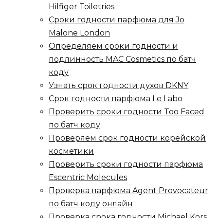
Hilfiger Toiletries
Сроки годности парфюма для Jo
Malone London
Определяем сроки годности и
подлинность MAC Cosmetics по батч
коду
Узнать срок годности духов DKNY
Срок годности парфюма Le Labo
Проверить сроки годности Too Faced
по батч коду
Проверяем срок годности корейской
косметики
Проверить сроки годности парфюма
Escentric Molecules
Проверка парфюма Agent Provocateur
по батч коду онлайн
Проверка срока годности Michael Kors