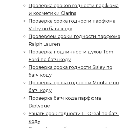
Проверка сроков годности парфюма
и косметики Clarins
Проверка срока годности парфюма
Vichy по батч коду
Проверяем сроки годности парфюма
Ralph Lauren
Проверка подлинности духов Tom
Ford по батч коду
Проверка срока годности Sisley по
батч коду
Проверка срока годности Montale по
батч коду
Проверка батч кода парфюма
Diptyque
Узнать срок годности L`Oreal по батч
коду