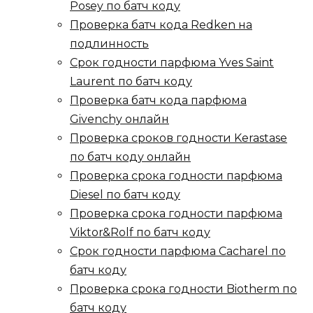
Posey по батч коду
Проверка батч кода Redkеn на
подлинность
Срок годности парфюма Yves Saint
Laurent по батч коду
Проверка батч кода парфюма
Givenchy онлайн
Проверка сроков годности Kerastase
по батч коду онлайн
Проверка срока годности парфюма
Diesel по батч коду
Проверка срока годности парфюма
Viktor&Rolf по батч коду
Срок годности парфюма Cacharel по
батч коду
Проверка срока годности Biotherm по
батч коду