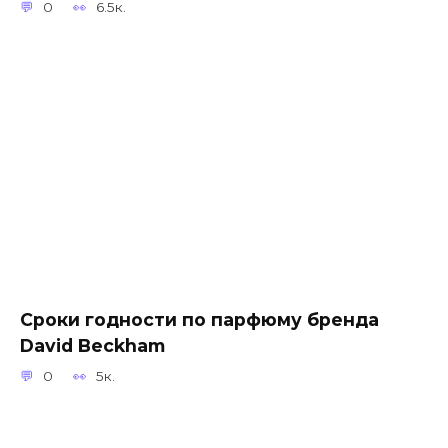
0
6.5к.
Сроки годности по парфюму бренда
David Beckham
0
5к.