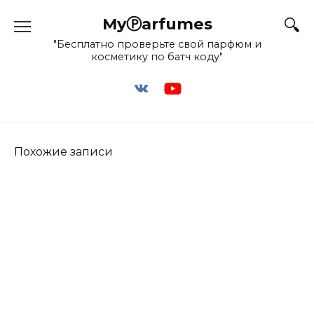
Перейти
MyⓅarfumes
к
содержанию
"Бесплатно проверьте свой парфюм и
косметику по батч коду"
Похожие записи