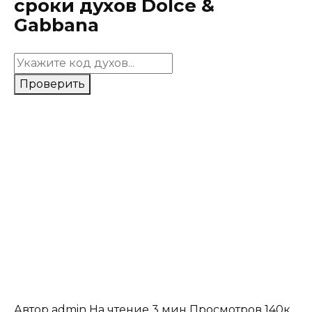
сроки духов Dolce &
Gabbana
Проверить
Автор
admin
На чтение
3 мин
Просмотров
140к.